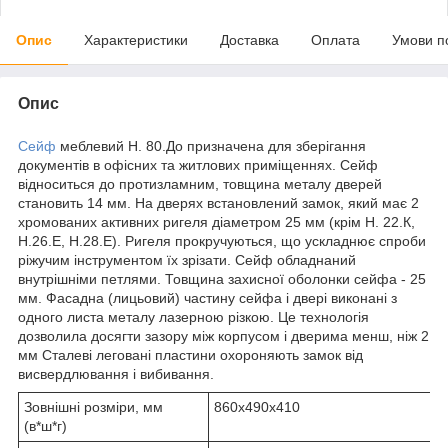
Опис
Характеристики
Доставка
Оплата
Умови п
Опис
Сейф
меблевий H. 80.До призначена для зберігання
документів в офісних та житлових приміщеннях. Сейф
відноситься до протизламним, товщина металу дверей
становить 14 мм. На дверях встановлений замок, який має 2
хромованих активних ригеля діаметром 25 мм (крім H. 22.К,
Н.26.Е, Н.28.Е). Ригеля прокручуються, що ускладнює спроби
ріжучим інструментом їх зрізати. Сейф обладнаний
внутрішніми петлями. Товщина захисної оболонки сейфа - 25
мм. Фасадна (лицьовий) частину сейфа і двері виконані з
одного листа металу лазерною різкою. Це технологія
дозволила досягти зазору між корпусом і дверима менш, ніж 2
мм Сталеві леговані пластини охороняють замок від
висвердлювання і вибивання.
Зовнішні розміри, мм
860х490х410
(в*ш*г)