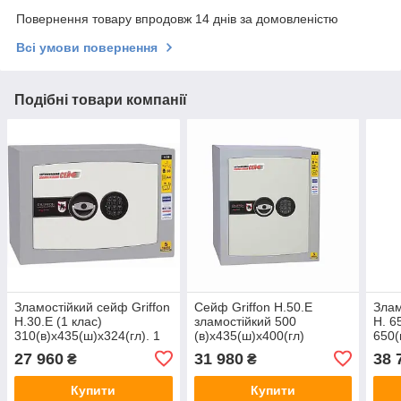
Повернення товару впродовж 14 днів за домовленістю
Всі умови повернення
Подібні товари компанії
Зламостійкий сейф Griffon
Сейф Griffon H.50.E
Злам
H.30.E (1 клас)
зламостійкий 500
H. 6
310(в)х435(ш)х324(гл). 1
(в)х435(ш)х400(гл)
650(
клас опору до злому, з
клас
27 960
31 980
38 
₴
₴
електронним кодовим
згід
замком
Елек
Купити
Купити
замо