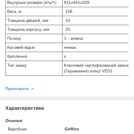
Внутрішні розміри (в*ш*г)
811х441х328
Вага, кг
158
Товщина дверей, мм
14
Товщина корпусу, мм
25
Полиці
1 - знімна
Касовий відсік
немає
Кріплення
є
Тип замку
Ключовий сертифікований замок 
(Герамания) класу VDS1
Приховати
Характеристики
Основні
Виробник
Griffon