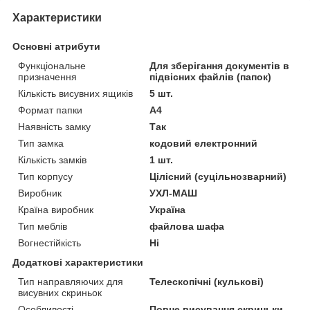
Характеристики
Основні атрибути
Функціональне
Для зберігання документів в
призначення
підвісних файлів (папок)
Кількість висувних ящиків
5 шт.
Формат папки
А4
Наявність замку
Так
Тип замка
кодовий електронний
Кількість замків
1 шт.
Тип корпусу
Цілісний (суцільнозварний)
Виробник
УХЛ-МАШ
Країна виробник
Україна
Тип меблів
файлова шафа
Вогнестійкість
Ні
Додаткові характеристики
Тип направляючих для
Телескопічні (кулькові)
висувних скриньок
Особливості
Повне висування скриньки,