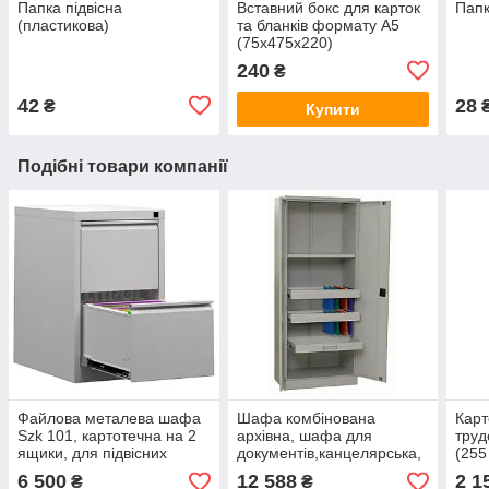
Папка підвісна
Вставний бокс для карток
Папк
(пластикова)
та бланків формату А5
(75х475х220)
240
₴
42
28
₴
Купити
Подібні товари компанії
Файлова металева шафа
Шафа комбінована
Карт
Szk 101, картотечна на 2
архівна, шафа для
труд
ящики, для підвісних
документів,канцелярська,
(255
папок, формат А4,
шафа металева з
6 500
12 588
2 1
₴
₴
центральний замок
ключовим замком