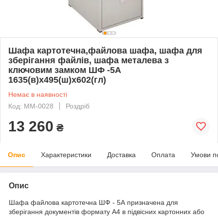
Шафа картотечна,файлова шафа, шафа для
зберігання файлів, шафа металева з
ключовим замком ШФ -5А
1635(в)х495(ш)х602(гл)
Немає в наявності
Код: ММ-0028
Роздріб
13 260
₴
Опис
Характеристики
Доставка
Оплата
Умови п
Опис
Шафа файлова картотечна ШФ - 5А призначена для
зберігання документів формату А4 в підвісних картонних або