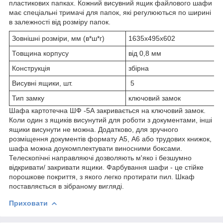
пластикових папках. Кожний висувний ящик файлового шафи
має спеціальні тримачі для папок, які регулюються по ширині
в залежності від розміру папок.
Зовнішні розміри, мм (в*ш*г)
1635х495х602
Товщина корпусу
від 0,8 мм
Конструкція
збірна
Висувні ящики, шт.
5
Тип замку
ключовий замок
Шафа картотечна ШФ -5А закривається на ключовий замок.
Коли один з ящиків висунутий для роботи з документами, інші
ящики висунути не можна. Додатково, для зручного
розміщення документів формату А5, А6 або трудових книжок,
шафа можна доукомплектувати виносними боксами.
Телескопічні направляючі дозволяють м'яко і безшумно
відкривати/ закривати ящики. Фарбування шафи - це стійке
порошкове покриття, з якого легко протирати пил. Шкаф
поставляється в зібраному вигляді.
Приховати