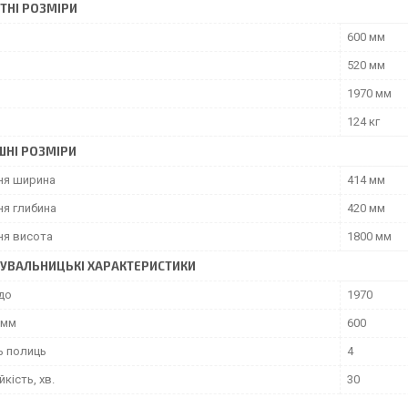
ТНІ РОЗМІРИ
600 мм
520 мм
1970 мм
124 кг
ШНІ РОЗМІРИ
ня ширина
414 мм
ня глибина
420 мм
ня висота
1800 мм
УВАЛЬНИЦЬКІ ХАРАКТЕРИСТИКИ
до
1970
 мм
600
ь полиць
4
йкість, хв.
30