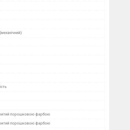
(механічний)
ість
критий порошковою фарбою
критий порошковою фарбою