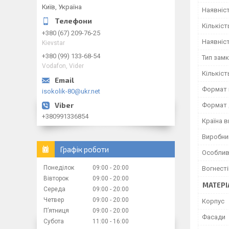
Київ, Україна
Наявніс
Кількіст
+380 (67) 209-76-25
Наявніс
Kievstar
+380 (99) 133-68-54
Тип зам
Vodafon, Vider
Кількіст
Формат 
isokolik-80@ukr.net
Формат 
+380991336854
Країна 
Виробни
Графік роботи
Особлив
Понеділок
09:00
20:00
Вогнесті
Вівторок
09:00
20:00
МАТЕРІ
Середа
09:00
20:00
Четвер
09:00
20:00
Корпус
Пʼятниця
09:00
20:00
Фасади
Субота
11:00
16:00