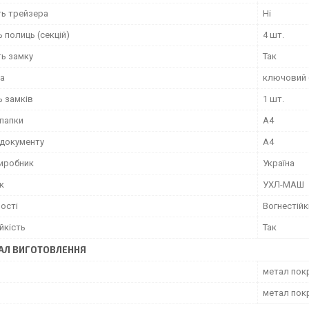
ть трейзера
Ні
ь полиць (секцій)
4 шт.
ть замку
Так
ка
ключовий 
ь замків
1 шт.
папки
А4
документу
А4
виробник
Україна
к
УХЛ-МАШ
ості
Вогнестійк
йкість
Так
АЛ ВИГОТОВЛЕННЯ
метал по
метал по