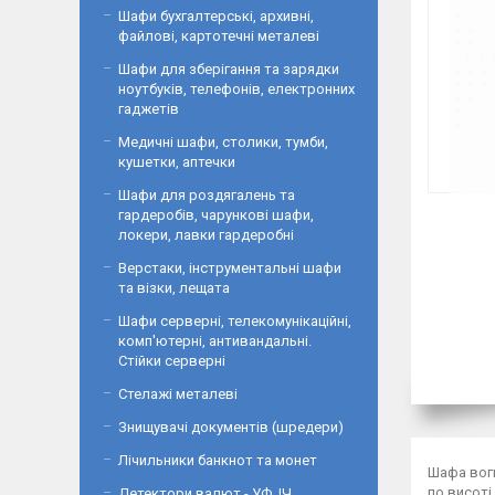
Шафи бухгалтерські, архивні,
файлові, картотечні металеві
Шафи для зберігання та зарядки
ноутбуків, телефонів, електронних
гаджетів
Медичні шафи, столики, тумби,
кушетки, аптечки
Шафи для роздягалень та
гардеробів, чарункові шафи,
локери, лавки гардеробні
Верстаки, інструментальні шафи
та візки, лещата
Шафи серверні, телекомунікаційні,
комп'ютерні, антивандальні.
Стійки серверні
Стелажі металеві
Знищувачі документів (шредери)
Лічильники банкнот та монет
Шафа вогн
по висоті
Детектори валют - УФ, ІЧ,