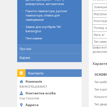
універсальні, автоматичні
Зовнішні
Пакетні ламінатори, рулонні
Внутрішн
ламінатори, плівка для
ламінування
Конструк
Замки для ноутбуків ТМ
Полиці, 
Kensington
Вага, кг
Печі каміни
Тип замк
Шафа вог
Про нас
дозволяє 
Відгуки
Характ
Контакти
ОСНОВН
Тип мебл
БАНКСПЕЦЗАХИСТ
Тип корп
Кількіст
Ігор Соколов
Тип две