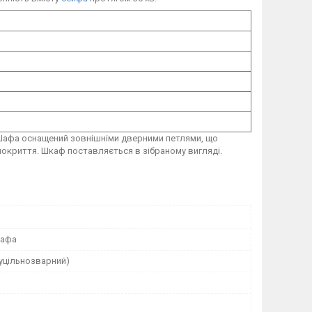
 Шафа оснащений зовнішніми дверними петлями, що
покриття. Шкаф поставляється в зібраному вигляді.
шафа
суцільнозварний)