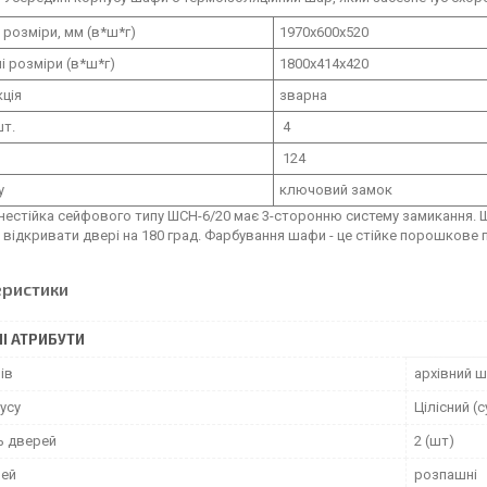
 розміри, мм (в*ш*г)
1970х600х520
і розміри (в*ш*г)
1800х414х420
ція
зварна
шт.
4
124
у
ключовий замок
нестійка сейфового типу ШСН-6/20 має 3-сторонню систему замикання.
відкривати двері на 180 град. Фарбування шафи - це стійке порошкове 
еристики
І АТРИБУТИ
ів
архівний 
усу
Цілісний (
ь дверей
2 (шт)
рей
розпашні