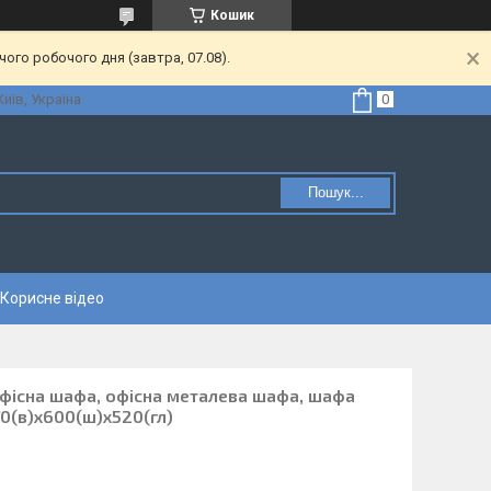
Кошик
ого робочого дня (завтра, 07.08).
Київ, Україна
Пошук...
Корисне відео
офісна шафа, офісна металева шафа, шафа
0(в)х600(ш)х520(гл)