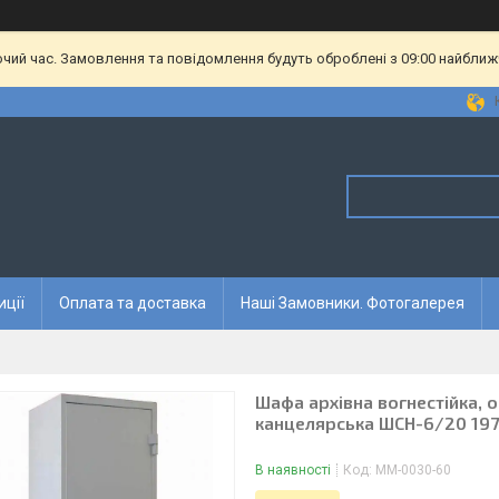
очий час. Замовлення та повідомлення будуть оброблені з 09:00 найближч
иції
Оплата та доставка
Наші Замовники. Фотогалерея
Шафа архівна вогнестійка, 
канцелярська ШСН-6/20 197
В наявності
Код:
ММ-0030-60