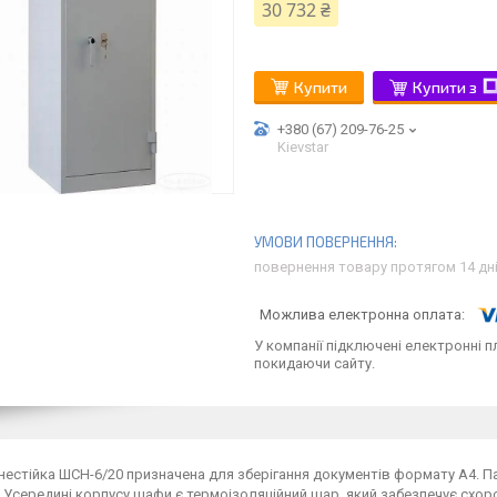
30 732 ₴
Купити
Купити з
+380 (67) 209-76-25
Kievstar
повернення товару протягом 14 дн
У компанії підключені електронні п
покидаючи сайту.
естійка ШСН-6/20 призначена для зберігання документів формату А4. П
. Усередині корпусу шафи є термоізоляційний шар, який забезпечує схор