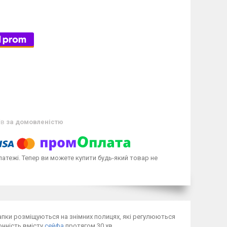
ів
за домовленістю
латежі. Тепер ви можете купити будь-який товар не
апки розміщуються на знімних полицях, які регулюються
онність вмісту
сейфа
протягом 30 хв.