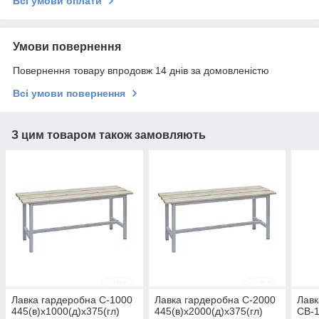
Всі умови оплати
Умови повернення
Повернення товару впродовж 14 днів за домовленістю
Всі умови повернення
З цим товаром також замовляють
Лавка гардеробна С-1000
Лавка гардеробна С-2000
Лавк
445(в)х1000(д)х375(гл)
445(в)х2000(д)х375(гл)
СВ-1