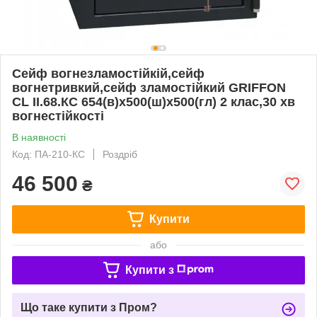
Сейф вогнезламостійкій,сейф
вогнетривкий,сейф зламостійкий GRIFFON
CL II.68.КС 654(в)х500(ш)х500(гл) 2 клас,30 хв
вогнестійкості
В наявності
Код: ПА-210-КС
Роздріб
46 500
₴
Купити
або
Купити з
Що таке купити з Пром?