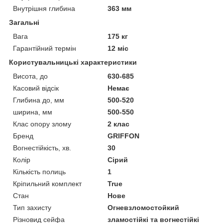
Внутрішня глибина
363 мм
Загальні
Вага
175 кг
Гарантійний термін
12 міс
Користувальницькі характеристики
Висота, до
630-685
Касовий відсік
Немає
Глибина до, мм
500-520
ширина, мм
500-550
Клас опору злому
2 клас
Бренд
GRIFFON
Вогнестійкість, хв.
30
Колір
Сірий
Кількість полиць
1
Кріпильний комплект
True
Стан
Нове
Тип захисту
Огневзломостойкий
Різновид сейфа
зламостійкі та вогнестійкі