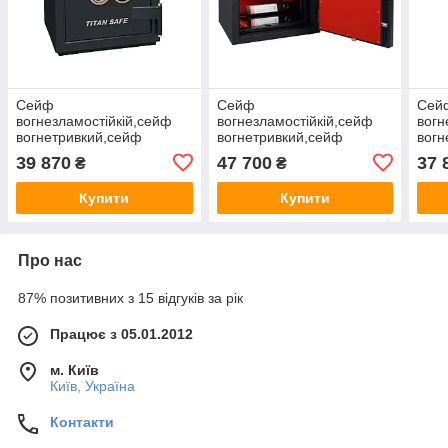
Сейф
Сейф
Сей
вогнезламостійкій,сейф
вогнезламостійкій,сейф
вогн
вогнетривкий,сейф
вогнетривкий,сейф
вогн
зламостійкий GRIFFON CL
зламостійкий GRIFFON CL
злам
39 870
47 700
37 
₴
₴
II.60.E
II.68.КЕ
II.5
582(в)х500(ш)х500(гл)
654(в)х500(ш)х500(гл) 2
(в)х
Купити
Купити
2клас, 30 хв вогнестійкості
клас,30 хв вогнестійкості
вогн
Про нас
87% позитивних з 15 відгуків за рік
Працює з 05.01.2012
м. Київ
Київ, Україна
Контакти