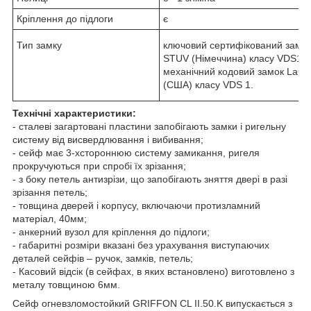
Кріплення до підлоги
є
Тип замку
ключовий сертифікований замо
STUV (Німеччина) класу VDS1 і
механічний кодовий замок LaGa
(США) класу VDS 1.
Технічні характеристики:
- сталеві загартовані пластини запобігають замки і ригельну
систему від висвердлювання і вибивання;
- сейф має 3-хстороннюю систему замикання, ригеля
прокручуються при спробі їх зрізання;
- з боку петель антизрізи, що запобігають зняття двері в разі
зрізання петель;
- товщина дверей і корпусу, включаючи протизламний
матеріал, 40мм;
- анкерний вузол для кріплення до підлоги;
- габаритні розміри вказані без урахування виступаючих
деталей сейфів – ручок, замків, петель;
- Касовий відсік (в сейфах, в яких встановлено) виготовлено з
металу товщиною 6мм.
Сейф огневзломостойкий GRIFFON CL II.50.K випускається з