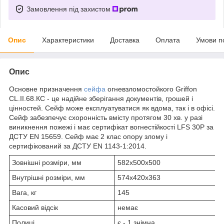
Замовлення під захистом
Опис
Характеристики
Доставка
Оплата
Умови п
Опис
Основне призначення
сейфа
огневзломостойкого Griffon
CL.II.68.КС - це надійне зберігання документів, грошей і
цінностей. Сейф може експлуатуватися як вдома, так і в офісі.
Сейф забезпечує схоронність вмісту протягом 30 хв. у разі
виникнення пожежі і має сертифікат вогнестійкості LFS 30P за
ДСТУ EN 15659. Сейф має 2 клас опору злому і
сертифікований за ДСТУ ЕN 1143-1:2014.
Зовнішні розміри, мм
582х500х500
Внутрішні розміри, мм
574х420х363
Вага, кг
145
Касовий відсік
немає
Полиці
є - 1 знімна