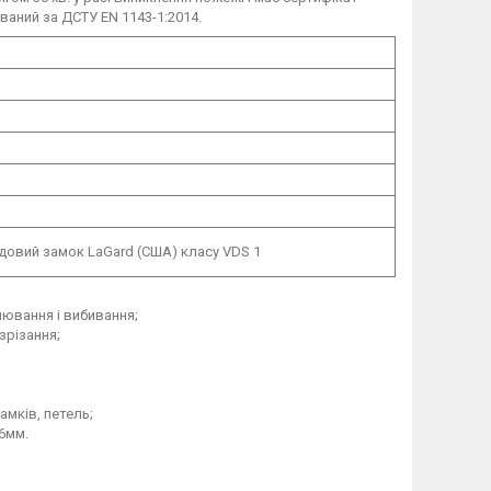
ований за ДСТУ ЕN 1143-1:2014.
одовий замок LaGard (США) класу VDS 1
лювання і вибивання;
зрізання;
амків, петель;
6мм.