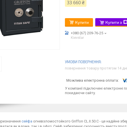
33 660 ₴
Купити
Купити з
+380 (67) 209-76-25
Kievstar
повернення товару протягом 14 дн
У компанії підключені електронні п
покидаючи сайту.
призначення
сейфа
огневзломостойкого Griffon CL.II.50.C - це надійне зб
ватися як вдома, так і в офісі. Сейф забезпечує схоронність вмісту прот