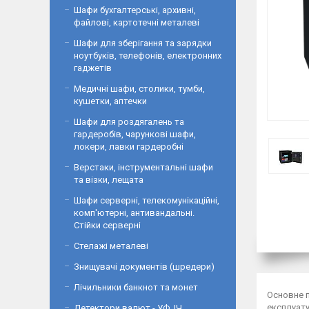
Шафи бухгалтерські, архивні,
файлові, картотечні металеві
Шафи для зберігання та зарядки
ноутбуків, телефонів, електронних
гаджетів
Медичні шафи, столики, тумби,
кушетки, аптечки
Шафи для роздягалень та
гардеробів, чарункові шафи,
локери, лавки гардеробні
Верстаки, інструментальні шафи
та візки, лещата
Шафи серверні, телекомунікаційні,
комп'ютерні, антивандальні.
Стійки серверні
Стелажі металеві
Знищувачі документів (шредери)
Лічильники банкнот та монет
Основне 
експлуату
Детектори валют - УФ, ІЧ,