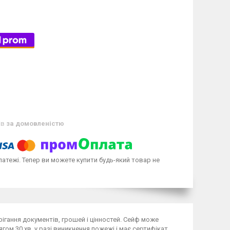
ів
за домовленістю
латежі. Тепер ви можете купити будь-який товар не
ерігання документів, грошей і цінностей. Сейф може
ягом 30 хв. у разі виникнення пожежі і має сертифікат