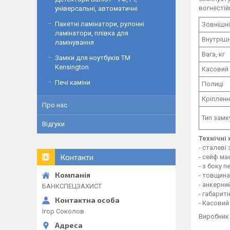
вогнестій
універсальні, автоматичні
Пакетні ламінатори, рулонні
Зовнішні
ламінатори, плівка для
Внутрішн
ламінування
Вага, кг
Замки для ноутбуків ТМ
Kensington
Касовий 
Печі каміни
Полиці
Кріпленн
Про нас
Тип замк
Відгуки
Технічні
- сталеві
Контакти
- сейф ма
- з боку 
- товщина
- анкерни
БАНКСПЕЦЗАХИСТ
- габарит
- Касовий
Ігор Соколов
Виробник -