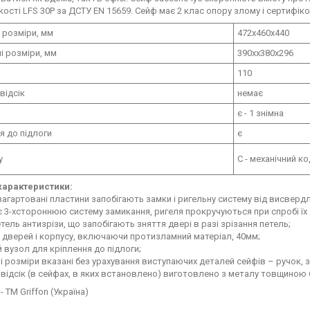
кості LFS 30P за ДСТУ EN 15659. Сейф має 2 клас опору злому і сертифік
 розміри, мм
472х460х440
і розміри, мм
390хх380х296
110
відсік
немає
є - 1 знімна
я до підлоги
є
у
C - механічний к
 характеристики:
 загартовані пластини запобігають замки і ригельну систему від висверд
є 3-хстороннюю систему замикання, ригеля прокручуються при спробі їх 
петель антизрізи, що запобігають зняття двері в разі зрізання петель;
 дверей і корпусу, включаючи протизламний матеріал, 40мм;
й вузол для кріплення до підлоги;
ні розміри вказані без урахування виступаючих деталей сейфів – ручок, з
 відсік (в сейфах, в яких встановлено) виготовлено з металу товщиною 
 ТМ Griffon (Україна)