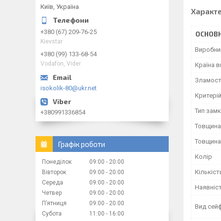
Київ, Україна
Характ
+380 (67) 209-76-25
ОСНОВН
Kievstar
Виробни
+380 (99) 133-68-54
Vodafon, Vider
Країна 
Зламост
isokolik-80@ukr.net
Критерій
Тип зам
+380991336854
Товщина
Товщина
Графік роботи
Колір
Понеділок
09:00
20:00
Кількіст
Вівторок
09:00
20:00
Середа
09:00
20:00
Наявніс
Четвер
09:00
20:00
Пʼятниця
09:00
20:00
Вид сей
Субота
11:00
16:00