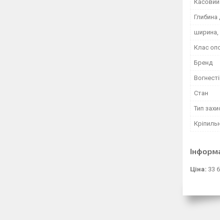
Касовий 
Глибина 
ширина,
Клас оп
Бренд
Вогнесті
Стан
Тип захи
Кріпиль
Інформ
Ціна:
33 6