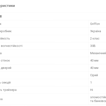
еристики
І
к
Griffon
виробник
Україна
ійкість
2 клас
 вогнестійкості
З0Б
ка
Механічни
 стінок
40 мм
 дверей
40 мм
Сірий
ь секцій
1
ть трейзера
Ні
зломостійк
фа
та банківс