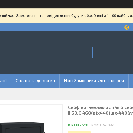
очий час. Замовлення та повідомлення будуть оброблені з 11:00 найближч
иції
Оплата та доставка
Наші Замовники. Фотогалерея
Сейф вогнезламостійкій,сей
II.50.C 460(в)х440(ш)х440(гл
В наявності
Код:
ПА-208-C