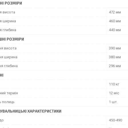
НІ РОЗМІРИ
я висота
472 мм
я ширина
460 мм
я глибина
440 мм
ШНІ РОЗМІРИ
ня висота
390 мм
ня ширина
380 мм
ня глибина
296 мм
НІ
110 кг
ний термін
12 міс
ь полиць
1 шт.
УВАЛЬНИЦЬКІ ХАРАКТЕРИСТИКИ
до
450-490