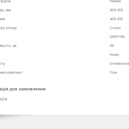
відсік
Немає
до, мм
430-455
 мм
400-450
ору злому
2 клас
GRIFFON
йкість, хв.
30
Нове
сту
Огневзлом
ний комплект
True
ація для замовлення
60 ₴