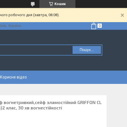
Кошик
ого робочого дня (завтра, 08.08).
Київ, Україна
Пошук...
Корисне відео
ф вогнетривкий,сейф зламостійкий GRIFFON CL
)2 клас, 30 хв вогнестійкості