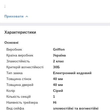
;
Приховати
Характеристики
Основні
Виробник
Griffon
Країна виробник
Україна
Зламостійкість
2 клас
Критерій вогнестійкості
З0Б
Тип замка
Електронний кодовий
Товщина стінок
40 мм
Товщина дверей
40 мм
Колір
Сірий
Кількість секцій
1
Наявність трейзера
Ні
Вид сейфа
зломостійкі та вогнестійкі