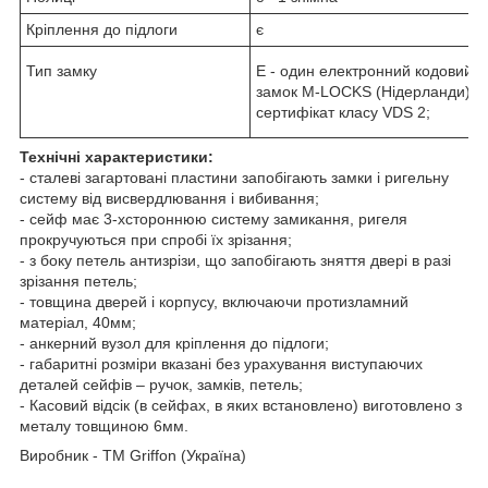
Кріплення до підлоги
є
Тип замку
Е - один електронний кодовий
замок M-LOCKS (Нідерланди),
сертифікат класу VDS 2;
Технічні характеристики:
- сталеві загартовані пластини запобігають замки і ригельну
систему від висвердлювання і вибивання;
- сейф має 3-хстороннюю систему замикання, ригеля
прокручуються при спробі їх зрізання;
- з боку петель антизрізи, що запобігають зняття двері в разі
зрізання петель;
- товщина дверей і корпусу, включаючи протизламний
матеріал, 40мм;
- анкерний вузол для кріплення до підлоги;
- габаритні розміри вказані без урахування виступаючих
деталей сейфів – ручок, замків, петель;
- Касовий відсік (в сейфах, в яких встановлено) виготовлено з
металу товщиною 6мм.
Виробник - ТМ Griffon (Україна)