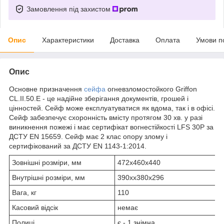
Замовлення під захистом
Опис
Характеристики
Доставка
Оплата
Умови п
Опис
Основне призначення
сейфа
огневзломостойкого Griffon
CL.II.50.Е - це надійне зберігання документів, грошей і
цінностей. Сейф може експлуатуватися як вдома, так і в офісі.
Сейф забезпечує схоронність вмісту протягом 30 хв. у разі
виникнення пожежі і має сертифікат вогнестійкості LFS 30P за
ДСТУ EN 15659. Сейф має 2 клас опору злому і
сертифікований за ДСТУ ЕN 1143-1:2014.
Зовнішні розміри, мм
472х460х440
Внутрішні розміри, мм
390хх380х296
Вага, кг
110
Касовий відсік
немає
Полиці
є - 1 знімна