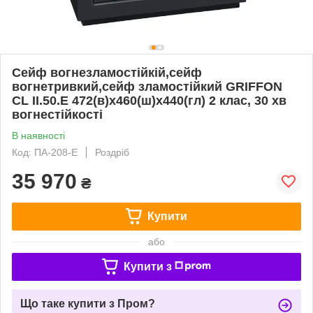
Сейф вогнезламостійкій,сейф
вогнетривкий,сейф зламостійкий GRIFFON
CL II.50.E 472(в)х460(ш)х440(гл) 2 клас, 30 хв
вогнестійкості
В наявності
Код: ПА-208-Е
Роздріб
35 970
₴
Купити
або
Купити з
Що таке купити з Пром?