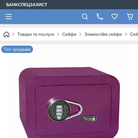
БАНКСПЕЦЗАХИСТ
Товари та послуги
Сейфи
Зламостійкі сейфи
Сей
Топ продажів