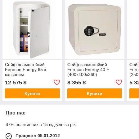
Сейф зламостійкий
Сейф зламостійкий
Сейф
Ferocon Energy 65 з
Ferocon Energy 40 E
Fero
кассовим
(400х400х360)
(250
відсіком(650х435х360).
Ориг
12 575
8 355
5 3
₴
₴
Оригінальний дізайн.
Ключ
Ключовий замок
Купити
Купити
Про нас
87% позитивних з 15 відгуків за рік
Працює з 05.01.2012