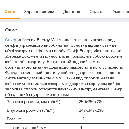
Опис
Характеристики
Доставка
Оплата
Умови п
Опис
Сейф
меблевий Energy Violet -являється новинкою серед
сейфів українського виробництва. Основна відмінність - це
м'які заокруглені форми виробу. Сейф Energy Violet не тільки
збереже документи і цінності, але прикрасить собою робочий
кабінет або квартиру. Електронний кодовий замок
оригінального дизайну додатково підкреслить його сучасність.
Фасадна (лицьовий) частину сейфа і двері виконані з одного
листа металу товщиною 4 мм. Такий вид обробки металу
забезпечує мінімальні зазори між дверима і корпусом сейфа і
запобігає спроби розкриття важільними інструментами. Сейф
обладнаний внутрішніми петлями.
Зовнішні розміри, мм (в*ш*г)
250х350х280
Внутрішні розміри (в*ш*г)
247х347х230
Вага, кг
12
Товщина дверей, мм
4