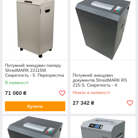
сучасний зовнішній вигляд, легко управляються в роботі,
заощаджують витрату електроенергії і її інтелектуальним
витратою, що передбачає енергозберігаючий режим. Якщо
протягом 4-х годин не користуватися обладнанням, шредер
повністю відключається (нульове споживання енергії).
До окремого розділу архівних знищувачів можна віднести
шредери, оснащені функцією SECURIO.
Потужний знищувач паперу
ShredMARK 22115M.
Секретність - 5. Перехрестна
Потужний знищувач
різка (2х15)
документів ShredMARK RS
В наявності
215-S. Секретність - 4.
Перехрестна різка (4х38)
71 060
Немає в наявності
₴
27 342
₴
Купити