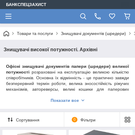
БАНКСПЕЦЗАХИСТ
Товари та послуги
Знищувачі документів (шредери)
Знищувачі високої потужності. Архівні
Офісні знищувачі документів папери (шредери) великої
потужності
розраховані на експлуатацію великою кількістю
співробітників. Основна їх відмінність - це практично завжди
безперервний термін роботи, велика зносостійкість ріжучих
механізмів, автореверсы, великі кошики для паперових
відходів. Всі ці шредери мають захист від перегріву, т. к.
Показати все
складно контролювати робочий режим. Всі знищувачі
знищують велику кількість паперу, не "помічають" скріпки
канцелярські дужки. Крім того, як знищувачі іншого класу
вони бувають різного ступеня секретності.
Архівний
Сортування
0
Фільтри
знищувач паперів (шредер)
відрізняється високою
производительнностью і надійністю. Всі знищувачі мають