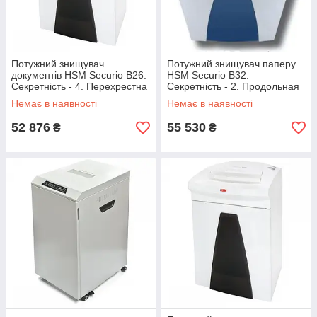
Потужний знищувач
Потужний знищувач паперу
документів HSM Securio B26.
HSM Securio B32.
Секретність - 4. Перехрестна
Секретність - 2. Продольная
різка (4.5х30)
резка (3,9/ 5,8)
Немає в наявності
Немає в наявності
52 876
55 530
₴
₴