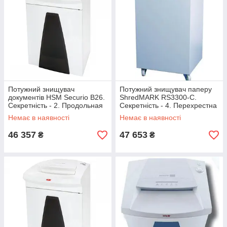
Потужний знищувач
Потужний знищувач паперу
документів HSM Securio B26.
ShredMARK RS3300-C.
Секретність - 2. Продольная
Секретність - 4. Перехрестна
резка (3,9)
різка(1.9х15)
Немає в наявності
Немає в наявності
46 357
47 653
₴
₴