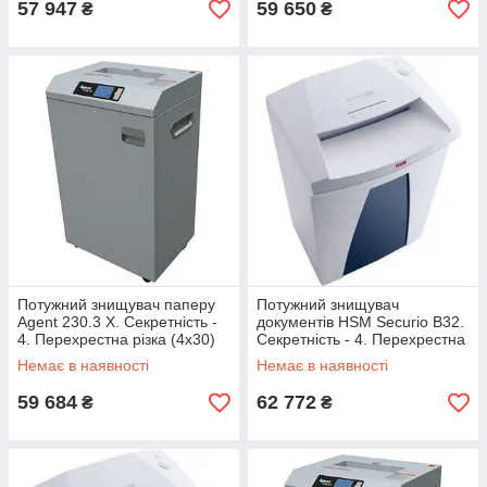
57 947
59 650
₴
₴
Потужний знищувач паперу
Потужний знищувач
Agent 230.3 X. Секретність -
документів HSM Securio B32.
4. Перехрестна різка (4х30)
Секретність - 4. Перехрестна
різка (4,5х30)
Немає в наявності
Немає в наявності
59 684
62 772
₴
₴