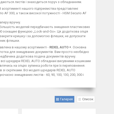
одаються листів і знаходиться поруч з обладнанням.
 В асортименті нашого підприємства представлені
rio AF 300, а також високої потужності - HSM Securio AF
аперу вручну.
 6. Більшість моделей передбачають знищення пластикових
 500 оснащені функцією „Lock-and-Go». Ця додаткова опція
 закрити кришку і за допомогою флешки, не допускати
сник флешки.
авлена в нашому асортименті -
REXEL AUTO +
. Основна
лотка для знищуваних документів. Вам просто необхідно
передбачена додаткова подача документів вручну.
і) всі шредери REXEL AUTO обладнані висувними кошиками
лячись на опцію зупинка роботи при їх переповнення.
в зі скріпками. Всі моделі шредерів REXEL AUTO
сно знищуваних листів - 60, 90, 100, 130, 200, 300 і
Галерея
Список