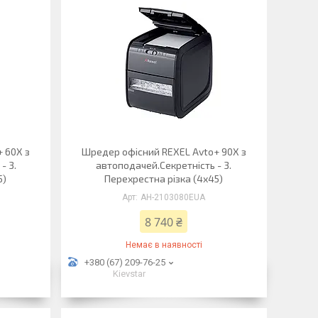
 60X з
Шредер офісний REXEL Avto+ 90X з
- 3.
автоподачей.Секретність - 3.
5)
Перехрестна різка (4х45)
АН-2103080EUA
8 740 ₴
Немає в наявності
+380 (67) 209-76-25
Kievstar