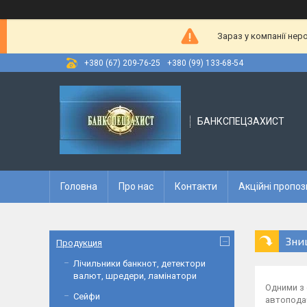
Зараз у компанії нер
+380 (67) 209-76-25
+380 (99) 133-68-54
БАНКСПЕЦЗАХИСТ
Головна
Про нас
Контакти
Акційні пропоз
Зни
Продукция
Лічильники банкнот, детектори
валют, шредери, ламінатори
Одними з 
Сейфи
автоподач