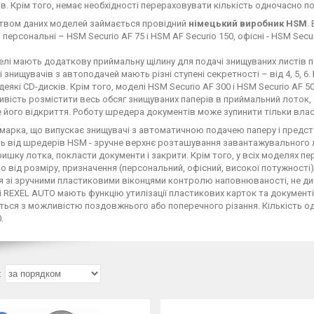
в. Крім того, немає необхідності перераховувати кількість одночасно п
твом даних моделей займається провідний
німецький виробник HSM
.
 персональні – HSM Securio AF 75 і HSM AF Securio 150, офісні - HSM Secu
делі мають додаткову приймальну щілину для подачі знищуваних листів п
і знищувачів з автоподачей мають різні ступені секретності – від 4, 5,
 деякі CD-дисків. Крім того, моделі HSM Securio AF 300 і HSM Securio AF
вість розмістити весь обсяг знищуваних паперів в приймальний лоток,
його відкриття. Роботу шредера документів може зупинити тільки вла
марка, що випускає знищувачі з автоматичною подачею паперу і предст
ть від шредерів HSM - зручне верхнє розташування завантажувального 
ришку лотка, покласти документи і закрити. Крім того, у всіх моделях 
 від розміру, призначення (персональний, офісний, високої потужност
я зі зручними пластиковими віконцями контролю наповнюваності, не див
 REXEL AUTO мають функцію утилізації пластикових карток та документі
ься з можливістю поздовжнього або поперечного різання. Кількість одноча
.