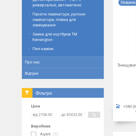
Новинк
універсальні, автоматичні
Пакетні ламінатори, рулонні
ламінатори, плівка для
ламінування
Замки для ноутбуків ТМ
Kensington
Печі каміни
Про нас
Знищувач
Відгуки
Фільтри
Ціна
+380 (6
Виробник
Agent
1