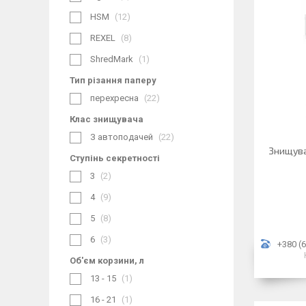
HSM
12
REXEL
8
ShredMark
1
Тип різання паперу
перехресна
22
Клас знищувача
З автоподачей
22
Знищува
Ступінь секретності
3
2
4
9
5
8
6
3
+380 (6
Об'єм корзини, л
13 - 15
1
16 - 21
1