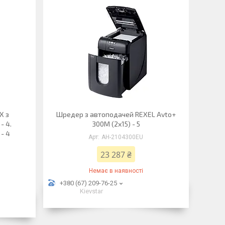
X з
Шредер з автоподачей REXEL Avto+
- 4.
300M (2х15) - 5
 - 4
АН-2104300EU
23 287 ₴
Немає в наявності
+380 (67) 209-76-25
Kievstar