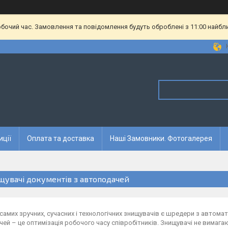
обочий час. Замовлення та повідомлення будуть оброблені з 11:00 найбл
иції
Оплата та доставка
Наші Замовники. Фотогалерея
щувачі документів з автоподачей
самих зручних, сучасних і технологічних знищувачів є шредери з автом
ей – це оптимізація робочого часу співробітників. Знищувачі не вимагаю