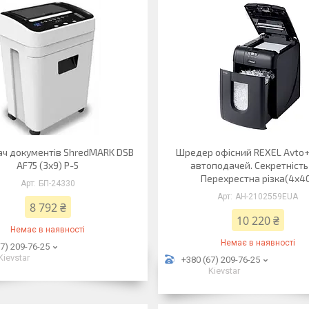
ч документів ShredMARK DSB
Шредер офісний REXEL Avto+
AF75 (3x9) P-5
автоподачей. Секретність 
Перехрестна різка(4х4
БП-24330
АН-2102559EUA
8 792 ₴
10 220 ₴
Немає в наявності
Немає в наявності
7) 209-76-25
Kievstar
+380 (67) 209-76-25
Kievstar