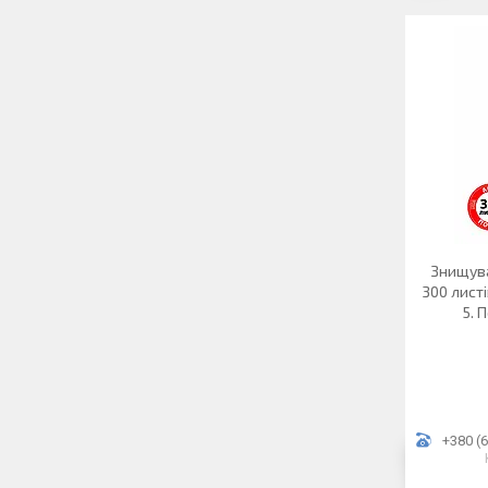
Знищува
300 листі
5. 
+380 (6