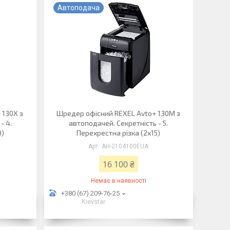
Автоподача
 130X з
Шредер офісний REXEL Avto+ 130М з
- 4.
автоподачей. Секретність - 5.
0)
Перехрестна різка (2х15)
АН-2104100EUA
16 100 ₴
Немає в наявності
+380 (67) 209-76-25
Kievstar