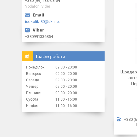
+380 (99) 133-68-54
Vodafon, Vider
isokolik-80@ukr.net
+380991336854
Графік роботи
Понеділок
09:00
20:00
Шредер 
Вівторок
09:00
20:00
авто
Середа
09:00
20:00
Пе
Четвер
09:00
20:00
Пʼятниця
09:00
20:00
Субота
11:00
16:00
Неділя
11:00
16:00
+380 (6