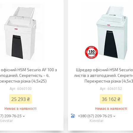
офісний HSM Securio AF 100 з
Шредер офісний HSM Securio
подачей. Секретність - 4.
листів з автоподачей. Секретні
рехрестна різка (4,5х25)
Перехрестна різка (4,5х
6060100
6060152
25 293 ₴
36 162 ₴
Немає в наявності
Немає в наявності
7) 209-76-25
+380 (67) 209-76-25
Kievstar
Kievstar