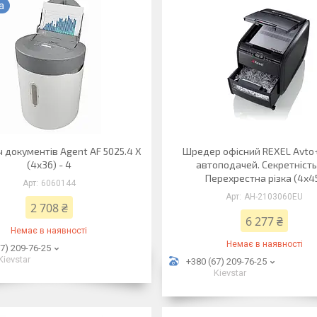
а
 документів Agent AF 5025.4 X
Шредер офісний REXEL Avto+
(4х36) - 4
автоподачей. Секретність 
Перехрестна різка (4х4
6060144
АН-2103060EU
2 708 ₴
6 277 ₴
Немає в наявності
Немає в наявності
7) 209-76-25
Kievstar
+380 (67) 209-76-25
Kievstar