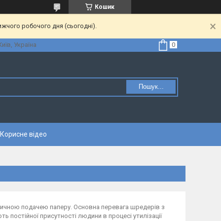
Кошик
ижчого робочого дня (сьогодні).
Київ, Україна
Пошук...
Корисне відео
атичною подачею паперу. Основна перевага шредерів з
ть постійної присутності людини в процесі утилізації