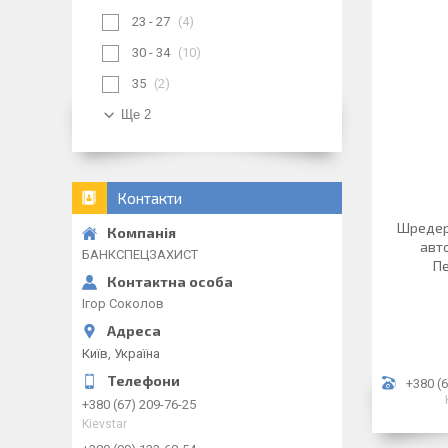
23 - 27
4
30 - 34
10
35
2
Ще 2
Контакти
Шредер
авто
БАНКСПЕЦЗАХИСТ
Пе
Ігор Соколов
Київ, Україна
+380 (6
+380 (67) 209-76-25
Kievstar