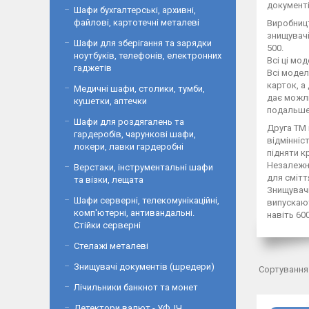
документі
Шафи бухгалтерські, архивні,
файлові, картотечні металеві
Виробниц
знищувачі
Шафи для зберігання та зарядки
500.
ноутбуків, телефонів, електронних
Всі ці мо
гаджетів
Всі модел
карток, а
Медичні шафи, столики, тумби,
дає можли
кушетки, аптечки
подальше 
Шафи для роздягалень та
Друга ТМ 
гардеробів, чарункові шафи,
відмінніс
локери, лавки гардеробні
підняти к
Незалежно
Верстаки, інструментальні шафи
для смітт
та візки, лещата
Знищувачі
Шафи серверні, телекомунікаційні,
випускают
комп'ютерні, антивандальні.
навіть 600
Стійки серверні
Стелажі металеві
Знищувачі документів (шредери)
Лічильники банкнот та монет
Детектори валют - УФ, ІЧ,