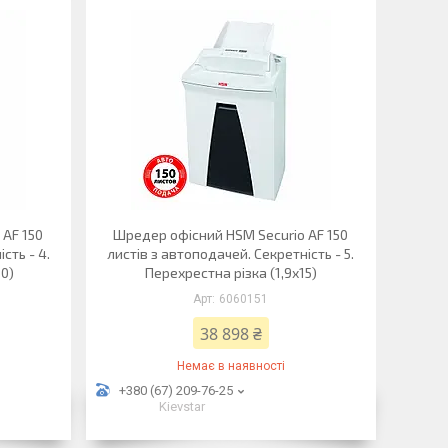
 AF 150
Шредер офісний HSM Securio AF 150
сть - 4.
листів з автоподачей. Секретність - 5.
30)
Перехрестна різка (1,9х15)
6060151
38 898 ₴
Немає в наявності
+380 (67) 209-76-25
Kievstar