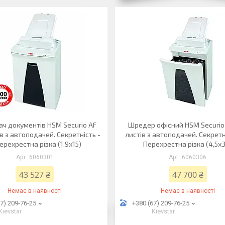
ч документів HSM Securio AF
Шредер офісний HSM Securio
в з автоподачей. Секретність -
листів з автоподачей. Секретні
Перехрестна різка (1,9х15)
Перехрестна різка (4,5х
6060301
6060306
43 527 ₴
47 700 ₴
Немає в наявності
Немає в наявності
7) 209-76-25
+380 (67) 209-76-25
Kievstar
Kievstar