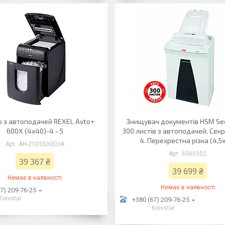
 з автоподачей REXEL Avto+
Знищувач документів HSM Sec
600X (4х40)-4 - 5
300 листів з автоподачей. Секр
4. Перехрестна різка (4,5
АН-2103500EUА
6060302
39 367 ₴
39 699 ₴
Немає в наявності
Немає в наявності
7) 209-76-25
Kievstar
+380 (67) 209-76-25
Kievstar