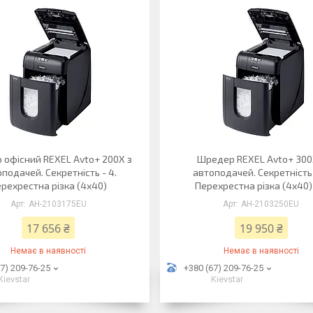
 офісний REXEL Avto+ 200X з
Шредер REXEL Avto+ 300
подачей. Секретність - 4.
автоподачей. Секретність 
рехрестна різка (4х40)
Перехрестна різка (4х40)
АН-2103175EU
АН-2103250EU
17 656 ₴
19 950 ₴
Немає в наявності
Немає в наявності
7) 209-76-25
+380 (67) 209-76-25
Kievstar
Kievstar