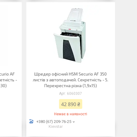
urio AF
Шредер офісний HSM Securio AF 350
етність -
листів з автоподачей. Секретність - 5.
х30)
Перехрестна різка (1,9х15)
6060307
42 890 ₴
Немає в наявності
+380 (67) 209-76-25
Kievstar