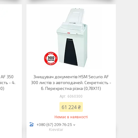
 AF 350
Знищувач документів HSM Securio AF
сть - 4.
300 листів з автоподачей. Секретність -
30)
6. Перехрестна різка (0,78Х11)
6060300
61 224 ₴
Немає в наявності
+380 (67) 209-76-25
Kievstar